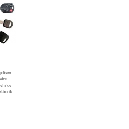
gelişen
imize
ehir’de
ektronik