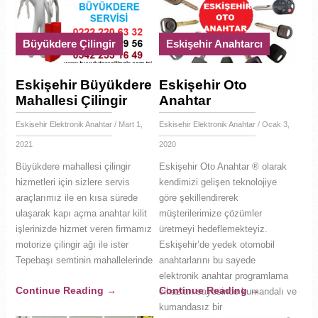
Büyükdere Çilingir
Eskişehir Anahtarcı
Eskişehir Büyükdere
Eskişehir Oto
Mahallesi Çilingir
Anahtar
Eskisehir Elektronik Anahtar
/ Mart 1,
Eskisehir Elektronik Anahtar
/ Ocak 3,
2021
2020
Büyükdere mahallesi çilingir
Eskişehir Oto Anahtar ® olarak
hizmetleri için sizlere servis
kendimizi gelişen teknolojiye
araçlarımız ile en kısa sürede
göre şekillendirerek
ulaşarak kapı açma anahtar kilit
müşterilerimize çözümler
işlerinizde hizmet veren firmamız
üretmeyi hedeflemekteyiz.
motorize çilingir ağı ile ister
Eskişehir’de yedek otomobil
Tepebaşı semtinin mahallelerinde
anahtarlarını bu sayede
elektronik anahtar programlama
Continue Reading
→
Continue Reading
→
cihazları sayesinde kumandalı ve
kumandasız bir