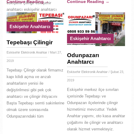
Continue Reading
→
Continue Reading
→
eskişehir çilingir eskişehir
anahtarcı eskişehir anahtarcı
eskişehir çilingir eskişehir
anahtarcı
Eskişehir Anahtarcı
Eskişehir Anahtarcı
Tepebaşı Çilingir
Eskisehir Elektronik Anahtar
/ Mart 27,
Odunpazarı
Anahtarcı
2019
Tepebaşı Çilingir olarak firmamız
Eskisehir Elektronik Anahtar
/ Şubat 23,
kapı kilidi açma ve arızalı
2019
anahtarların yenisi ile
Eskişehir merkez ilçe sınırları
değiştirilmesi gibi pek çok
içerisinde Tepebaşı ve
anahtarcı ve çilingir ihtiyacını
Odunpazarı ilçelerinde çilingir
Başta Tepebaşı semti sakinlerine
hizmetimiz mevcuttur. Yedek
olmak üzere sonrasında
Anahtar yapımı, oto kasa anahtar
Odunpazarındaki tüm
çoğaltımı ile çilingir ve anahtarcı
olarak hizmet vermekteyiz.