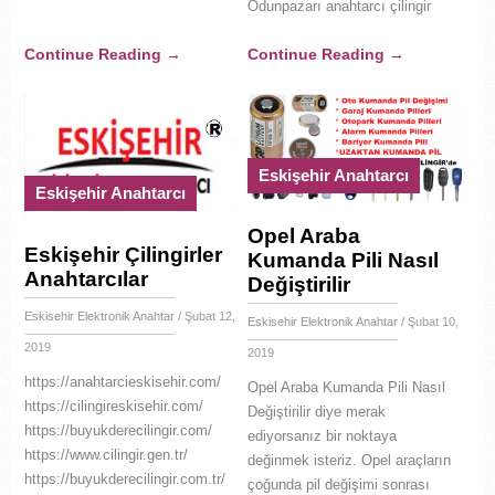
Odunpazarı anahtarcı çilingir
Continue Reading
→
Continue Reading
→
Eskişehir Anahtarcı
Eskişehir Anahtarcı
Opel Araba
Eskişehir Çilingirler
Kumanda Pili Nasıl
Anahtarcılar
Değiştirilir
Eskisehir Elektronik Anahtar
/ Şubat 12,
Eskisehir Elektronik Anahtar
/ Şubat 10,
2019
2019
https://anahtarcieskisehir.com/
Opel Araba Kumanda Pili Nasıl
https://cilingireskisehir.com/
Değiştirilir diye merak
https://buyukderecilingir.com/
ediyorsanız bir noktaya
https://www.cilingir.gen.tr/
değinmek isteriz. Opel araçların
https://buyukderecilingir.com.tr/
çoğunda pil değişimi sonrası