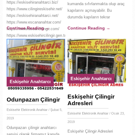
https://eskisehiranahtarci.biz/
kumanda sıfırlanmakta olup araç
https://www.cilingireskisehir.net/
kapılarını açmayabilir. Bu
https://eskisehiranahtarci.net/
durumda kapıların tekrar
https://www.escananahtar.com/
Continue Reading
→
Continue Reading
→
https://www.escancilingir.com/
https://www.eskisehircilingir.gen.tr/
https://eskisehiranahtarci.web.tr/
https://eskisehiranahtarci.com.tr/
https://eskisehircilingir.org/
https://www.eskisehiranahtarci.gen.tr/
https://www.eskisehircilingir.net/
https://eskisehircilingir.com.tr/
Eskişehir Anahtarcı
Eskişehir Anahtarcı
https://eskisehirelektronikanahtar.com/
https://eskisehircilingir.web.tr/
https://eskisehirelektronikanahtar.com.tr/
Eskişehir Çilingir
Odunpazarı Çilingir
https://www.eskisehirisilanlari.com/
Adresleri
https://eskisehirfirmarehber.com/
Eskisehir Elektronik Anahtar
/ Şubat 5,
Eskisehir Elektronik Anahtar
/ Ocak 23,
https://eskisehirgarajkumandasi.com/
2019
https://www.eskisehirotoanahtari.com/
2019
Odunpazarı çilingir anahtarcı
https://eskisehirfirmarehberi.com.tr/
Eskişehir Çilingir Adresleri
servisi olarak firmamız kapıda
https://eskisehirkasacilingir.com/