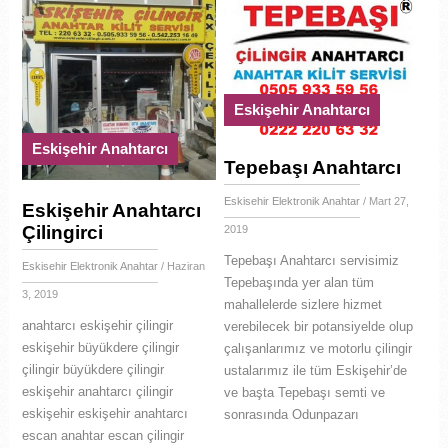
Eskişehir Anahtarcı
Eskişehir Anahtarcı
Tepebaşı Anahtarcı
Eskisehir Elektronik Anahtar
/ Mart 27,
Eskişehir Anahtarcı
Çilingirci
2019
Tepebaşı Anahtarcı servisimiz
Eskisehir Elektronik Anahtar
/ Haziran
Tepebaşında yer alan tüm
3, 2019
mahallelerde sizlere hizmet
anahtarcı eskişehir çilingir
verebilecek bir potansiyelde olup
eskişehir büyükdere çilingir
çalışanlarımız ve motorlu çilingir
çilingir büyükdere çilingir
ustalarımız ile tüm Eskişehir’de
eskişehir anahtarcı çilingir
ve başta Tepebaşı semti ve
eskişehir eskişehir anahtarcı
sonrasında Odunpazarı
escan anahtar escan çilingir