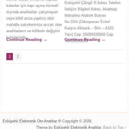
Eskişehir Çilingir ® Adres Telefon
kalanlar için kapı açma hizmeti
https://www.maycananahtar.com/
İletişim Bilgileri Adres: Akarbaşı
dışında anahtarları çalışmayan
https://eskisehiriklimlendirme.com.tr/
Mahallesi Atatürk Bulvarı
veya kilidi arıza yapmış olan
https://www.eskisehirotoanahtar.com/
No:10/A (Odunpazarı Evleri
mahalle sakinlerimize arızalı olan
Karşısı Akbank – Bim – A101
anahtarların ve kilitlerin değişimi
Yanı) Cep :05059335956 Cep
konularında
Continue Reading
→
Continue Reading
→
:05422531649
1
2
Eskişehir Elektronik Oto Anahtar ®
Copyright © 2026.
Theme by
Eskişehir Elektronik Anahtar
.
Back to Top ↑