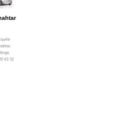
nahtar
şehir
nahtar,
lingir,
20 63 32