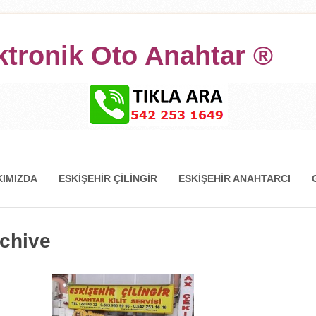
ktronik Oto Anahtar ®
IMIZDA
ESKIŞEHIR ÇILINGIR
ESKIŞEHIR ANAHTARCI
rchive