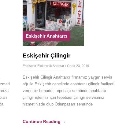
Eskişehir Anahtarcı
Eskişehir Çilingir
Eskisehir Elektronik Anahtar
/ Ocak 23, 2019
Eskişehir Çilingir Anahtarcı firmamız yaygın servis
k
ağı ile Eskişehir genelinde anahtarcı çilingir faaliyeti
izmeti
veren bir firmadır. Tepebaşı semtinde anahtarcı
arıza
çilingir işleriniz için tepebaşı çilingir servisimiz
olan
hizmetinizde olup Odunpazarı semtinde
nda
Continue Reading
→