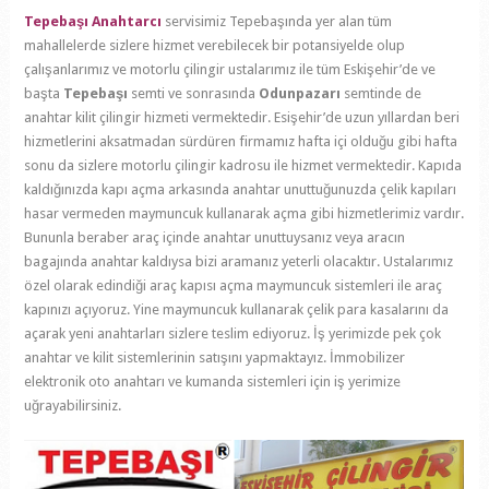
Tepebaşı Anahtarcı
servisimiz Tepebaşında yer alan tüm
mahallelerde sizlere hizmet verebilecek bir potansiyelde olup
çalışanlarımız ve motorlu çilingir ustalarımız ile tüm Eskişehir’de ve
başta
Tepebaşı
semti ve sonrasında
Odunpazarı
semtinde de
anahtar kilit çilingir hizmeti vermektedir. Esişehir’de uzun yıllardan beri
hizmetlerini aksatmadan sürdüren firmamız hafta içi olduğu gibi hafta
sonu da sizlere motorlu çilingir kadrosu ile hizmet vermektedir. Kapıda
kaldığınızda kapı açma arkasında anahtar unuttuğunuzda çelik kapıları
hasar vermeden maymuncuk kullanarak açma gibi hizmetlerimiz vardır.
Bununla beraber araç içinde anahtar unuttuysanız veya aracın
bagajında anahtar kaldıysa bizi aramanız yeterli olacaktır. Ustalarımız
özel olarak edindiği araç kapısı açma maymuncuk sistemleri ile araç
kapınızı açıyoruz. Yine maymuncuk kullanarak çelik para kasalarını da
açarak yeni anahtarları sizlere teslim ediyoruz. İş yerimizde pek çok
anahtar ve kilit sistemlerinin satışını yapmaktayız. İmmobilizer
elektronik oto anahtarı ve kumanda sistemleri için iş yerimize
uğrayabilirsiniz.